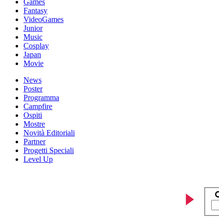
Games
Fantasy
VideoGames
Junior
Music
Cosplay
Japan
Movie
News
Poster
Programma
Campfire
Ospiti
Mostre
Novità Editoriali
Partner
Progetti Speciali
Level Up