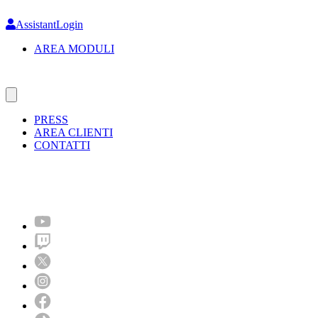
Skip
to
AssistantLogin
main
AREA MODULI
content
PRESS
AREA CLIENTI
CONTATTI
Molto più di un festival!