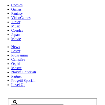
Comics
Games
Fantasy
VideoGames
Junior
Music
Cosplay
Japan
Movie
News
Poster
Programma
Campfire
Ospiti
Mostre
Novità Editoriali
Partner
Progetti Speciali
Level Up