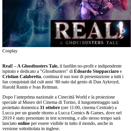
Cosplay
Real! – A Ghostbusters Tale,
il fanfilm no-profit e indipendente
ispirato e dedicato a "Ghostbusters" di
Edoardo Stoppacciaro
e
Cristian Calabretta
, continua il suo tour di presentazione a tutti i
fan conquistati dal cult anni ‘80 nato dal genio di Dan Aykroyd,
Harold Ramis e Ivan Reitman.
Dopo l’anteprima nazionale a Cinecittà World e la proiezione
speciale al Museo del Cinema di Torino, il lungometraggio sarà
proiettato domenica
31 ottobre
(ore 11:00, cinema Centrale) a
Lucca per un grande ritorno a Lucca Comics & Games, dove nel
2019 è stato presentato in test screening, e allo stesso tempo sarà
lanciato
online
per essere visibile in tutto il mondo, anche in
versione sottotitolata in inglese.