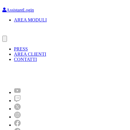
Skip
to
AssistantLogin
main
AREA MODULI
content
PRESS
AREA CLIENTI
CONTATTI
Molto più di un festival!