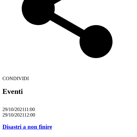
CONDIVIDI
Eventi
29/10/2021
11:00
29/10/2021
12:00
2
Disastri a non finire