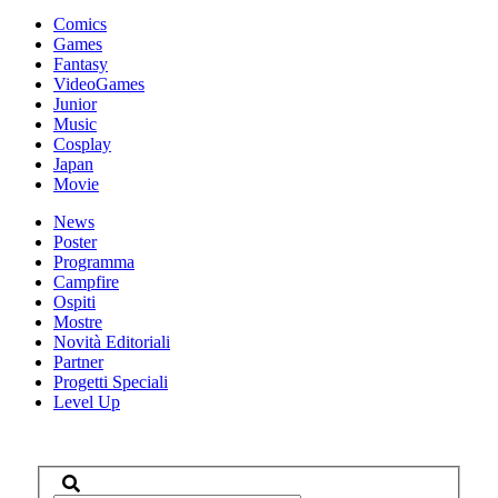
Comics
Games
Fantasy
VideoGames
Junior
Music
Cosplay
Japan
Movie
News
Poster
Programma
Campfire
Ospiti
Mostre
Novità Editoriali
Partner
Progetti Speciali
Level Up