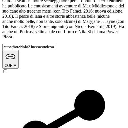
Garden Wall. È inoltre sceneggiatore per “Topolino”. Per Feltrinelli
ha pubblicato Le entusiasmanti avventure di Max Middlestone e del
suo cane alto trecento metri (con Tito Faraci, 2016; nuova edizione,
2018), Il pesce di lana e altre storie abbastanza belle (alcune
anche molto belle, non tante, solo alcune) di Maryjane J. Jayne (con
Tito Faraci, 2018) e Storiemigranti (con Nicola Bernardi, 2019). Ha
anche un Podcast settimanale con Lorro e Nik. Si chiama Power
Pizza.
COPIA