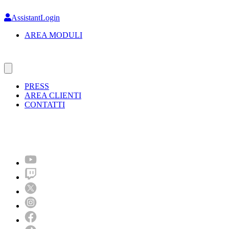
Skip
to
AssistantLogin
main
AREA MODULI
content
PRESS
AREA CLIENTI
CONTATTI
Molto più di un festival!