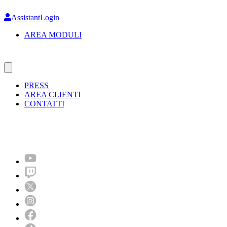
Skip
to
AssistantLogin
main
AREA MODULI
content
PRESS
AREA CLIENTI
CONTATTI
Molto più di un festival!