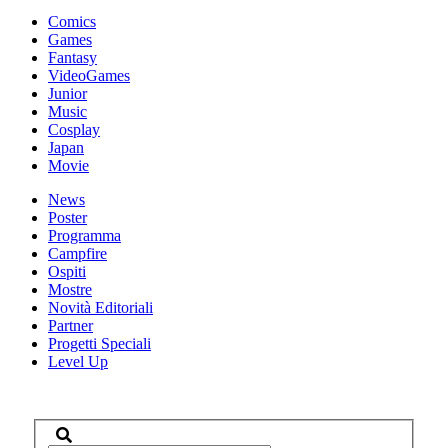
Comics
Games
Fantasy
VideoGames
Junior
Music
Cosplay
Japan
Movie
News
Poster
Programma
Campfire
Ospiti
Mostre
Novità Editoriali
Partner
Progetti Speciali
Level Up