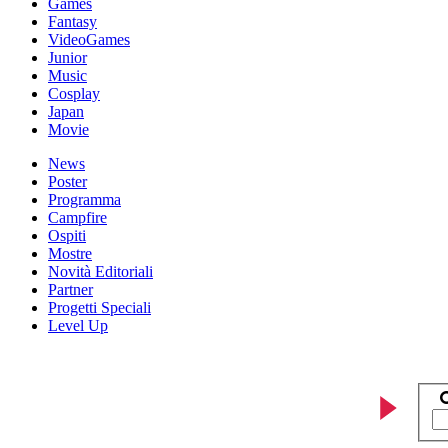
Games
Fantasy
VideoGames
Junior
Music
Cosplay
Japan
Movie
News
Poster
Programma
Campfire
Ospiti
Mostre
Novità Editoriali
Partner
Progetti Speciali
Level Up