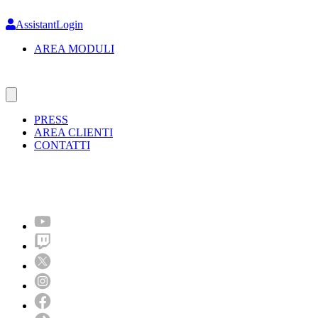
Skip
to
AssistantLogin
main
AREA MODULI
content
PRESS
AREA CLIENTI
CONTATTI
Molto più di un festival!