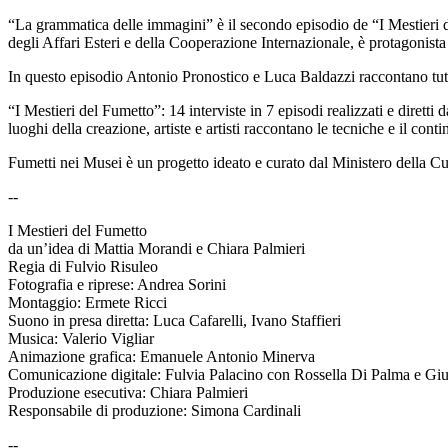
“La grammatica delle immagini” è il secondo episodio de “I Mestieri de
degli Affari Esteri e della Cooperazione Internazionale, è protagonis
In questo episodio Antonio Pronostico e Luca Baldazzi raccontano tutto c
“I Mestieri del Fumetto”: 14 interviste in 7 episodi realizzati e dirett
luoghi della creazione, artiste e artisti raccontano le tecniche e il cont
Fumetti nei Musei è un progetto ideato e curato dal Ministero della C
--
I Mestieri del Fumetto
da un’idea di Mattia Morandi e Chiara Palmieri
Regia di Fulvio Risuleo
Fotografia e riprese: Andrea Sorini
Montaggio: Ermete Ricci
Suono in presa diretta: Luca Cafarelli, Ivano Staffieri
Musica: Valerio Vigliar
Animazione grafica: Emanuele Antonio Minerva
Comunicazione digitale: Fulvia Palacino con Rossella Di Palma e Giu
Produzione esecutiva: Chiara Palmieri
Responsabile di produzione: Simona Cardinali
--