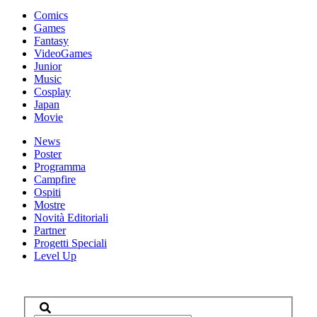
Comics
Games
Fantasy
VideoGames
Junior
Music
Cosplay
Japan
Movie
News
Poster
Programma
Campfire
Ospiti
Mostre
Novità Editoriali
Partner
Progetti Speciali
Level Up