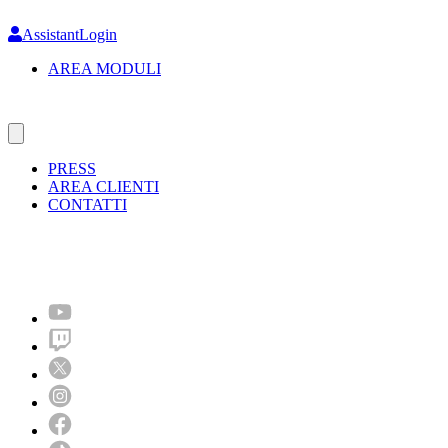
Skip
to
AssistantLogin
main
AREA MODULI
content
PRESS
AREA CLIENTI
CONTATTI
Molto più di un festival!