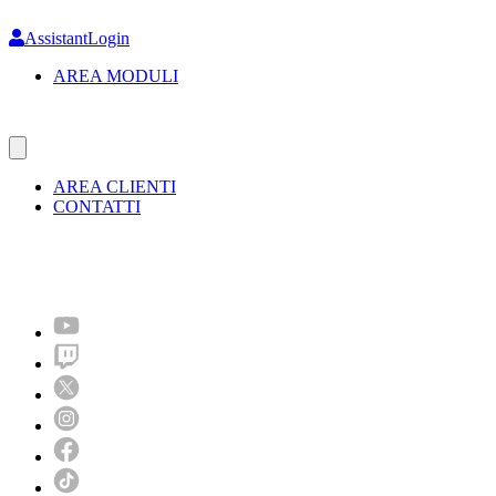
Skip
to
AssistantLogin
main
AREA MODULI
content
AREA CLIENTI
CONTATTI
Molto più di un festival!