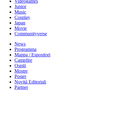
Videogames
Junior
Music
Cosplay
Japan
Movie
Communityverse
News
Programma
Mappa / Espositori
Campfire
Ospiti
Mostre
Poster
Novità Editoriali
Partner