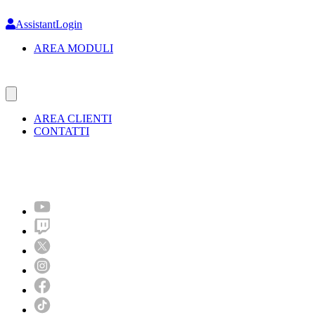
Skip
to
AssistantLogin
main
AREA MODULI
content
AREA CLIENTI
CONTATTI
Molto più di un festival!