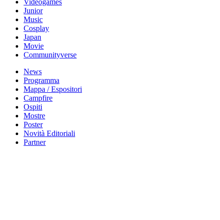
Videogames
Junior
Music
Cosplay
Japan
Movie
Communityverse
News
Programma
Mappa / Espositori
Campfire
Ospiti
Mostre
Poster
Novità Editoriali
Partner