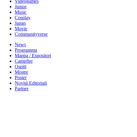
Videogames
Junior
Music
Cosplay
Japan
Movie
Communityverse
News
Programma
Mappa / Espositori
Campfire
Ospiti
Mostre
Poster
Novità Editoriali
Partner