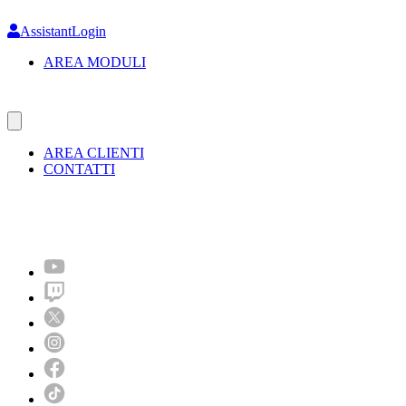
Skip
to
AssistantLogin
main
AREA MODULI
content
AREA CLIENTI
CONTATTI
Molto più di un festival!