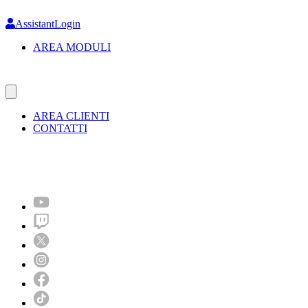
Skip
to
AssistantLogin
main
AREA MODULI
content
AREA CLIENTI
CONTATTI
Molto più di un festival!