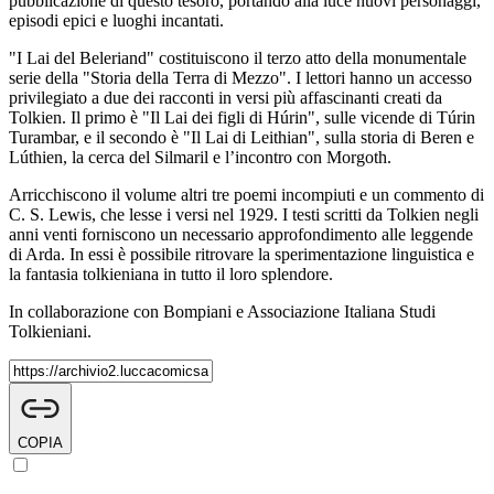
pubblicazione di questo tesoro, portando alla luce nuovi personaggi,
episodi epici e luoghi incantati.
"I Lai del Beleriand" costituiscono il terzo atto della monumentale
serie della "Storia della Terra di Mezzo". I lettori hanno un accesso
privilegiato a due dei racconti in versi più affascinanti creati da
Tolkien. Il primo è "Il Lai dei figli di Húrin", sulle vicende di Túrin
Turambar, e il secondo è "Il Lai di Leithian", sulla storia di Beren e
Lúthien, la cerca del Silmaril e l’incontro con Morgoth.
Arricchiscono il volume altri tre poemi incompiuti e un commento di
C. S. Lewis, che lesse i versi nel 1929. I testi scritti da Tolkien negli
anni venti forniscono un necessario approfondimento alle leggende
di Arda. In essi è possibile ritrovare la sperimentazione linguistica e
la fantasia tolkieniana in tutto il loro splendore.
In collaborazione con Bompiani e Associazione Italiana Studi
Tolkieniani.
COPIA