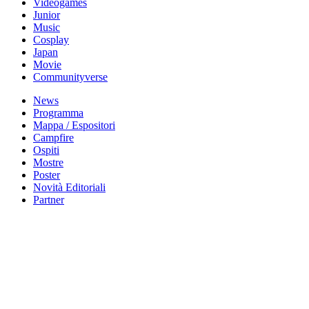
Videogames
Junior
Music
Cosplay
Japan
Movie
Communityverse
News
Programma
Mappa / Espositori
Campfire
Ospiti
Mostre
Poster
Novità Editoriali
Partner