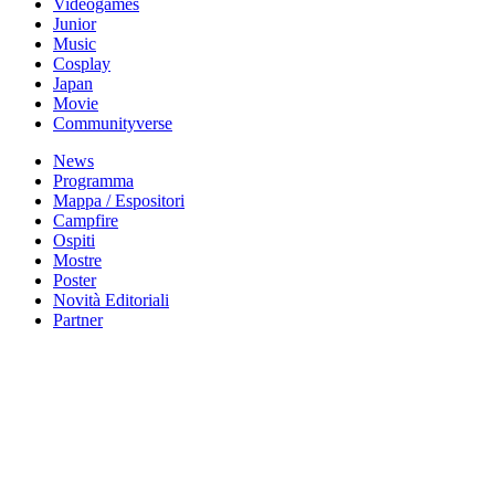
Videogames
Junior
Music
Cosplay
Japan
Movie
Communityverse
News
Programma
Mappa / Espositori
Campfire
Ospiti
Mostre
Poster
Novità Editoriali
Partner