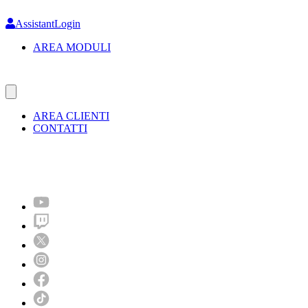
Skip
to
AssistantLogin
main
AREA MODULI
content
AREA CLIENTI
CONTATTI
Molto più di un festival!