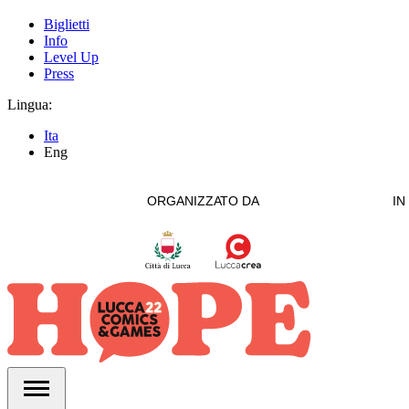
Biglietti
Info
Level Up
Press
Lingua:
Ita
Eng