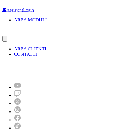
Skip
to
AssistantLogin
main
AREA MODULI
content
AREA CLIENTI
CONTATTI
Molto più di un festival!