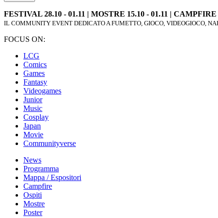
FESTIVAL 28.10 - 01.11 | MOSTRE 15.10 - 01.11 | CAMPFIRE 2
IL COMMUNITY EVENT DEDICATO A FUMETTO, GIOCO, VIDEOGIOCO, NAR
FOCUS ON:
LCG
Comics
Games
Fantasy
Videogames
Junior
Music
Cosplay
Japan
Movie
Communityverse
News
Programma
Mappa / Espositori
Campfire
Ospiti
Mostre
Poster