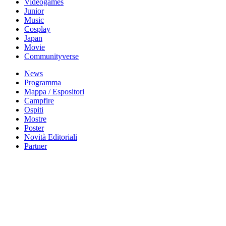
Videogames
Junior
Music
Cosplay
Japan
Movie
Communityverse
News
Programma
Mappa / Espositori
Campfire
Ospiti
Mostre
Poster
Novità Editoriali
Partner