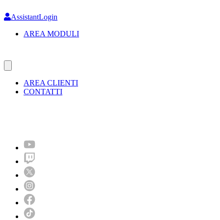
Skip
to
AssistantLogin
main
AREA MODULI
content
AREA CLIENTI
CONTATTI
Molto più di un festival!