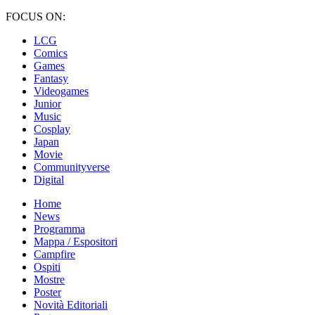
FOCUS ON:
LCG
Comics
Games
Fantasy
Videogames
Junior
Music
Cosplay
Japan
Movie
Communityverse
Digital
Home
News
Programma
Mappa / Espositori
Campfire
Ospiti
Mostre
Poster
Novità Editoriali