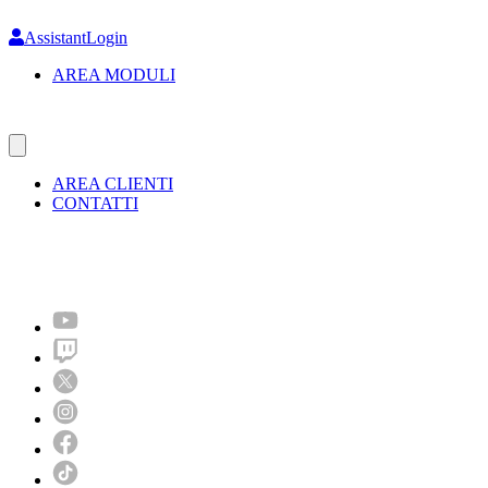
Skip
to
AssistantLogin
main
AREA MODULI
content
AREA CLIENTI
CONTATTI
Molto più di un festival!