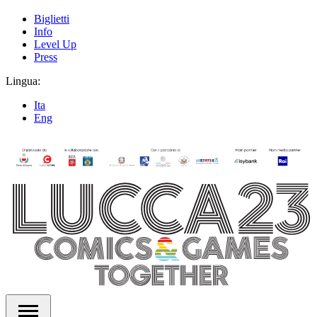
Biglietti
Info
Level Up
Press
Lingua:
Ita
Eng