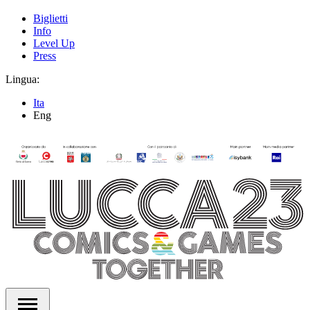
Biglietti
Info
Level Up
Press
Lingua:
Ita
Eng