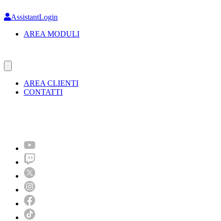
Skip
to
AssistantLogin
main
AREA MODULI
content
AREA CLIENTI
CONTATTI
Molto più di un festival!