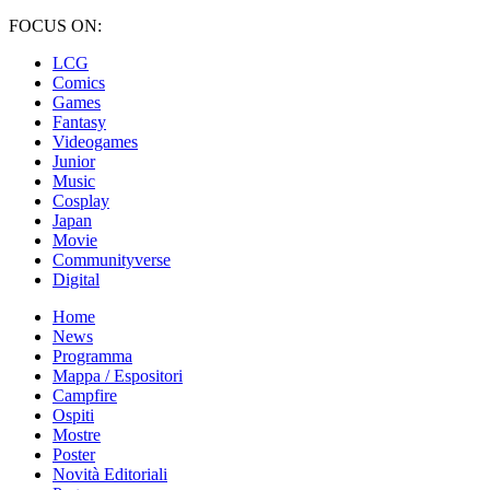
FOCUS ON:
LCG
Comics
Games
Fantasy
Videogames
Junior
Music
Cosplay
Japan
Movie
Communityverse
Digital
Home
News
Programma
Mappa / Espositori
Campfire
Ospiti
Mostre
Poster
Novità Editoriali