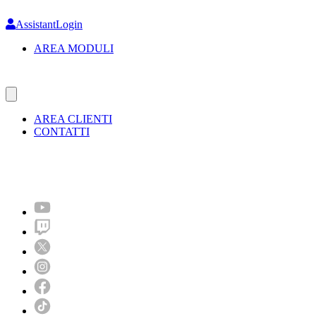
Skip
to
AssistantLogin
main
AREA MODULI
content
AREA CLIENTI
CONTATTI
Molto più di un festival!