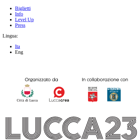
Biglietti
Info
Level Up
Press
Lingua:
Ita
Eng