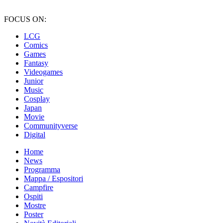
FOCUS ON:
LCG
Comics
Games
Fantasy
Videogames
Junior
Music
Cosplay
Japan
Movie
Communityverse
Digital
Home
News
Programma
Mappa / Espositori
Campfire
Ospiti
Mostre
Poster