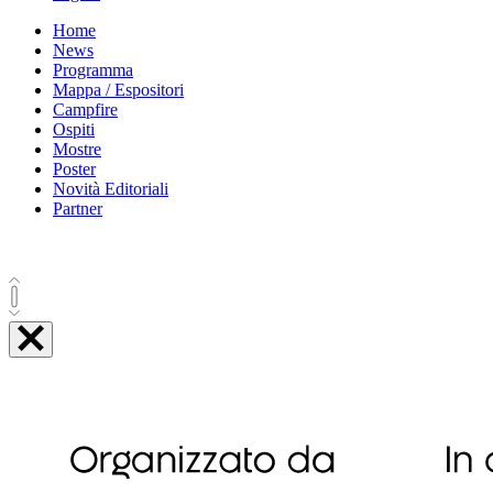
Home
News
Programma
Mappa / Espositori
Campfire
Ospiti
Mostre
Poster
Novità Editoriali
Partner