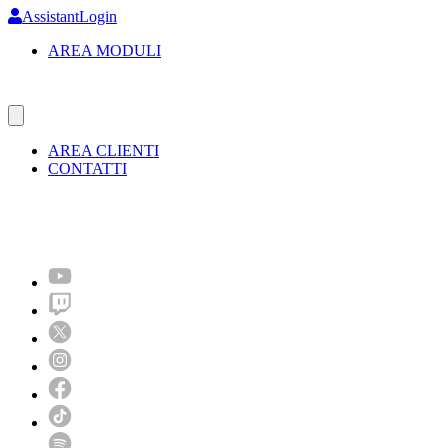
Skip
AssistantLogin
to
AREA MODULI
main
content
AREA CLIENTI
CONTATTI
Molto più di un festival!