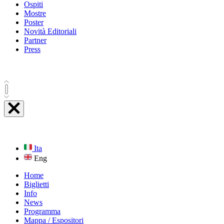
Ospiti
Mostre
Poster
Novità Editoriali
Partner
Press
Ita
Eng
Home
Biglietti
Info
News
Programma
Mappa / Espositori