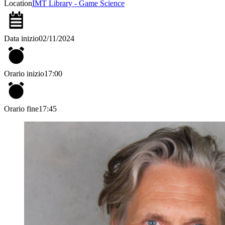
Location
IMT Library - Game Science
Data inizio
02/11/2024
Orario inizio
17:00
Orario fine
17:45