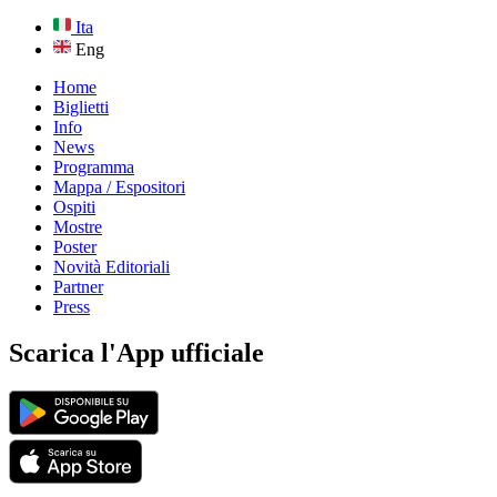
Ita
Eng
Home
Biglietti
Info
News
Programma
Mappa / Espositori
Ospiti
Mostre
Poster
Novità Editoriali
Partner
Press
Scarica l'App ufficiale