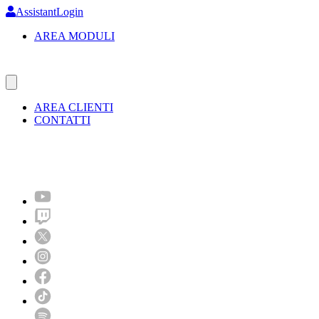
Skip
AssistantLogin
to
AREA MODULI
main
content
AREA CLIENTI
CONTATTI
Molto più di un festival!