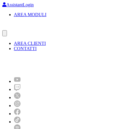
Skip
AssistantLogin
to
AREA MODULI
main
content
AREA CLIENTI
CONTATTI
Molto più di un festival!