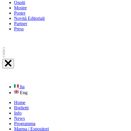
Ospiti
Mostre
Poster
Novità Editoriali
Partner
Press
Ita
Eng
Home
Biglietti
Info
News
Programma
Mappa / Espositori