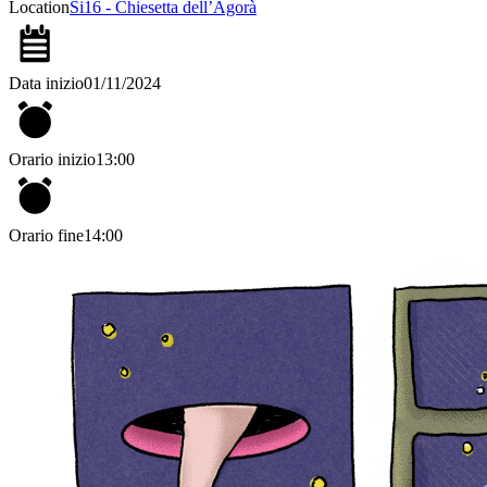
Location
Si16 - Chiesetta dell’Agorà
Data inizio
01/11/2024
Orario inizio
13:00
Orario fine
14:00