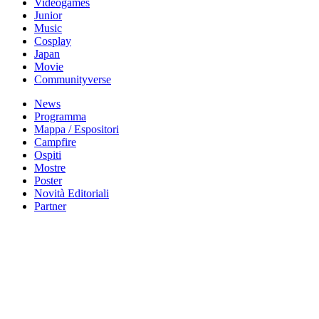
Videogames
Junior
Music
Cosplay
Japan
Movie
Communityverse
News
Programma
Mappa / Espositori
Campfire
Ospiti
Mostre
Poster
Novità Editoriali
Partner