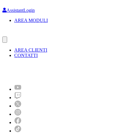
Skip
to
AssistantLogin
main
AREA MODULI
content
AREA CLIENTI
CONTATTI
Molto più di un festival!