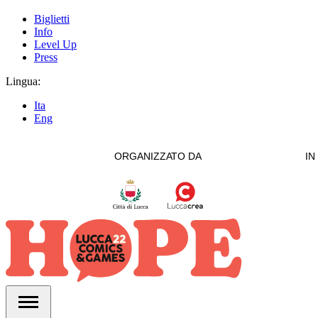
Biglietti
Info
Level Up
Press
Lingua:
Ita
Eng