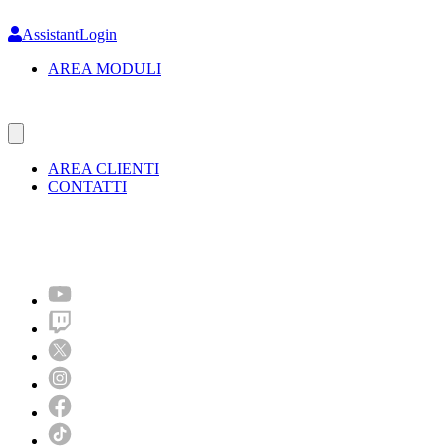
Skip
to
AssistantLogin
main
AREA MODULI
content
AREA CLIENTI
CONTATTI
Molto più di un festival!