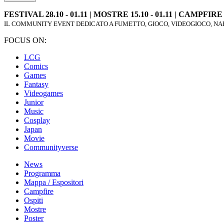
FESTIVAL 28.10 - 01.11 | MOSTRE 15.10 - 01.11 | CAMPFIRE 2
IL COMMUNITY EVENT DEDICATO A FUMETTO, GIOCO, VIDEOGIOCO, NAR
FOCUS ON:
LCG
Comics
Games
Fantasy
Videogames
Junior
Music
Cosplay
Japan
Movie
Communityverse
News
Programma
Mappa / Espositori
Campfire
Ospiti
Mostre
Poster