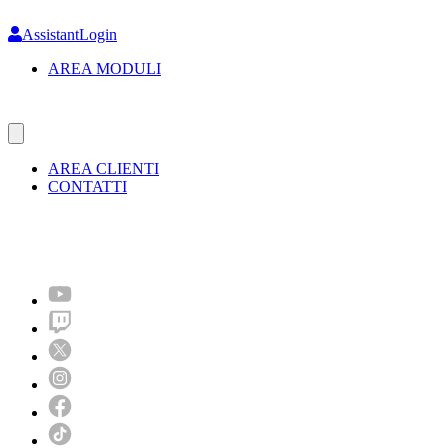
Skip
to
AssistantLogin
main
AREA MODULI
content
AREA CLIENTI
CONTATTI
Molto più di un festival!