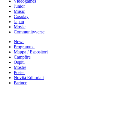
Videogames
Junior
Music
Cosplay
Japan
Movie
Communityverse
News
Programma
Mappa / Espositori
Campfire
Ospiti
Mostre
Poster
Novità Editoriali
Partner