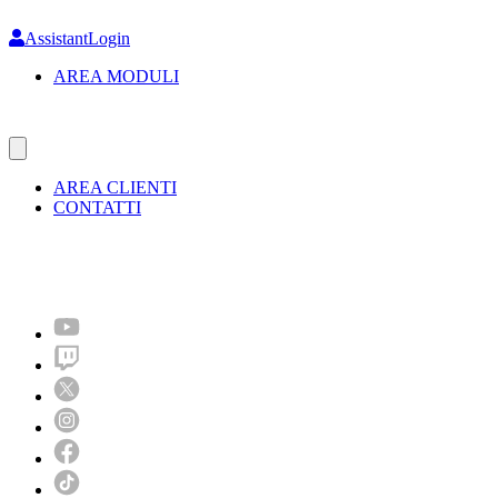
Skip
to
AssistantLogin
main
AREA MODULI
content
AREA CLIENTI
CONTATTI
Molto più di un festival!