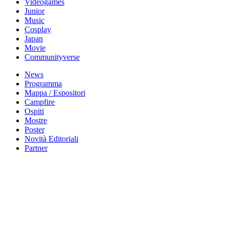
Videogames
Junior
Music
Cosplay
Japan
Movie
Communityverse
News
Programma
Mappa / Espositori
Campfire
Ospiti
Mostre
Poster
Novità Editoriali
Partner