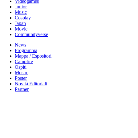
Videogames
Junior
Music
Cosplay
Japan
Movie
Communityverse
News
Programma
Mappa / Espositori
Campfire
Ospiti
Mostre
Poster
Novità Editoriali
Partner