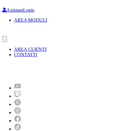
Skip
to
AssistantLogin
main
AREA MODULI
content
AREA CLIENTI
CONTATTI
Molto più di un festival!