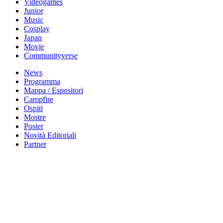
Videogames
Junior
Music
Cosplay
Japan
Movie
Communityverse
News
Programma
Mappa / Espositori
Campfire
Ospiti
Mostre
Poster
Novità Editoriali
Partner