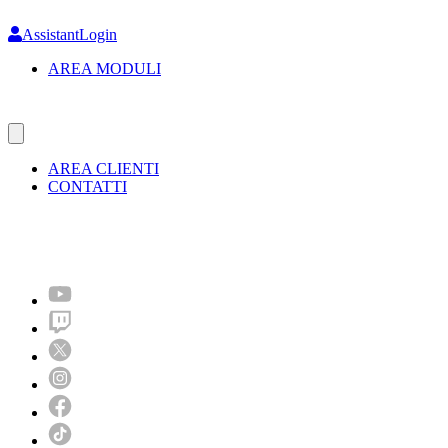
Skip
to
AssistantLogin
main
AREA MODULI
content
AREA CLIENTI
CONTATTI
Molto più di un festival!