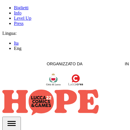
Biglietti
Info
Level Up
Press
Lingua:
Ita
Eng