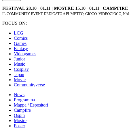
FESTIVAL 28.10 - 01.11 | MOSTRE 15.10 - 01.11 | CAMPFIRE 2
IL COMMUNITY EVENT DEDICATO A FUMETTO, GIOCO, VIDEOGIOCO, NAR
FOCUS ON:
LCG
Comics
Games
Fantasy
Videogames
Junior
Music
Cosplay
Japan
Movie
Communityverse
News
Programma
Mappa / Espositori
Campfire
Ospiti
Mostre
Poster