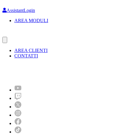
Skip
to
AssistantLogin
main
AREA MODULI
content
AREA CLIENTI
CONTATTI
Molto più di un festival!