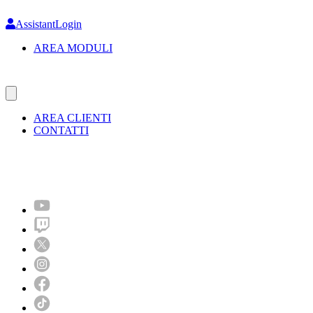
Skip
to
AssistantLogin
main
AREA MODULI
content
AREA CLIENTI
CONTATTI
Molto più di un festival!