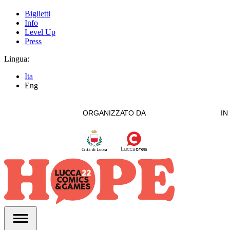
Biglietti
Info
Level Up
Press
Lingua:
Ita
Eng