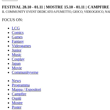
FESTIVAL 28.10 - 01.11 | MOSTRE 15.10 - 01.11 | CAMPFIRE 2
IL COMMUNITY EVENT DEDICATO A FUMETTO, GIOCO, VIDEOGIOCO, NAR
FOCUS ON:
LCG
Comics
Games
Fantasy
Videogames
Junior
Music
Cosplay
Japan
Movie
Communityverse
News
Programma
Mappa / Espositori
Campfire
Ospiti
Mostre
Poster