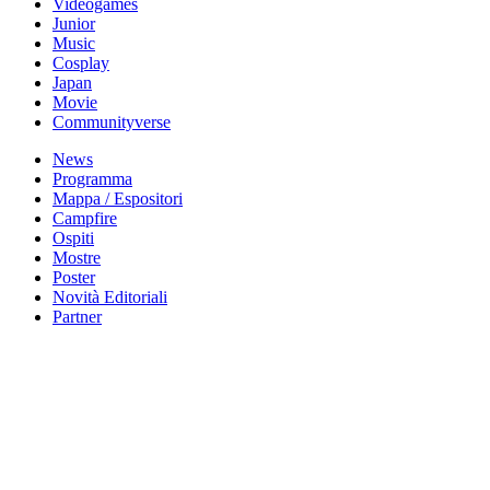
Videogames
Junior
Music
Cosplay
Japan
Movie
Communityverse
News
Programma
Mappa / Espositori
Campfire
Ospiti
Mostre
Poster
Novità Editoriali
Partner