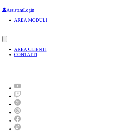
Skip
to
AssistantLogin
main
AREA MODULI
content
AREA CLIENTI
CONTATTI
Molto più di un festival!