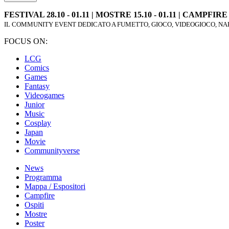
FESTIVAL 28.10 - 01.11 | MOSTRE 15.10 - 01.11 | CAMPFIRE 2
IL COMMUNITY EVENT DEDICATO A FUMETTO, GIOCO, VIDEOGIOCO, NAR
FOCUS ON:
LCG
Comics
Games
Fantasy
Videogames
Junior
Music
Cosplay
Japan
Movie
Communityverse
News
Programma
Mappa / Espositori
Campfire
Ospiti
Mostre
Poster