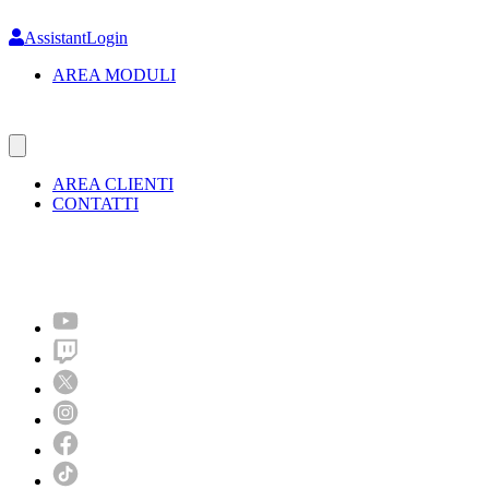
Skip
to
AssistantLogin
main
AREA MODULI
content
AREA CLIENTI
CONTATTI
Molto più di un festival!