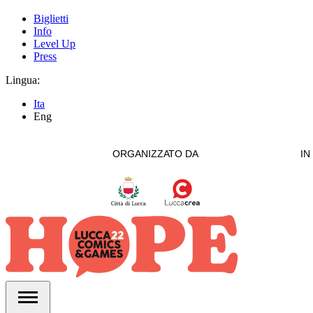
Biglietti
Info
Level Up
Press
Lingua:
Ita
Eng