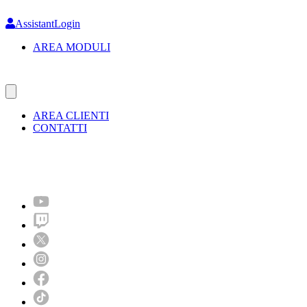
Skip
to
AssistantLogin
main
AREA MODULI
content
AREA CLIENTI
CONTATTI
Molto più di un festival!