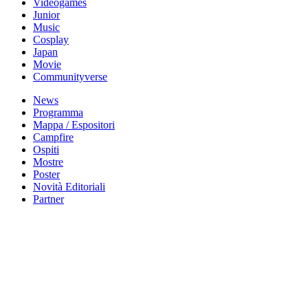
Videogames
Junior
Music
Cosplay
Japan
Movie
Communityverse
News
Programma
Mappa / Espositori
Campfire
Ospiti
Mostre
Poster
Novità Editoriali
Partner