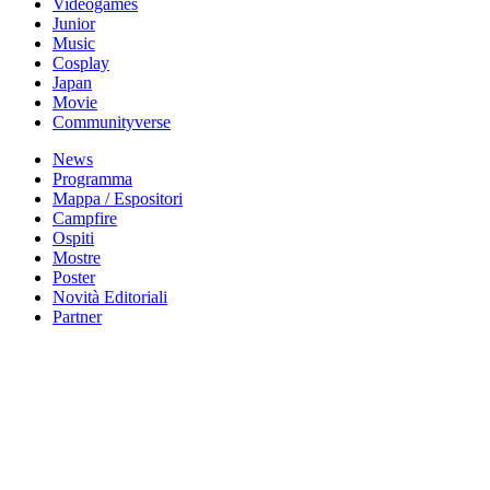
Videogames
Junior
Music
Cosplay
Japan
Movie
Communityverse
News
Programma
Mappa / Espositori
Campfire
Ospiti
Mostre
Poster
Novità Editoriali
Partner