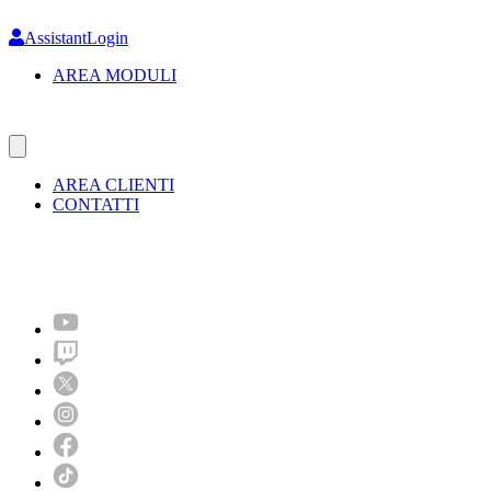
Skip
to
AssistantLogin
main
AREA MODULI
content
AREA CLIENTI
CONTATTI
Molto più di un festival!