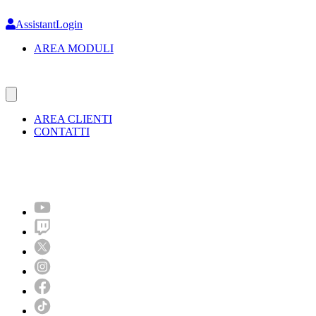
Skip
to
AssistantLogin
main
AREA MODULI
content
AREA CLIENTI
CONTATTI
Molto più di un festival!