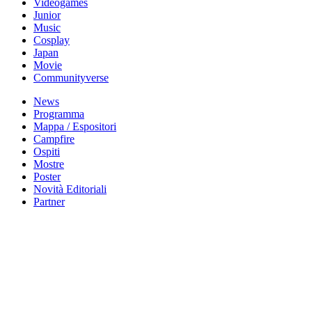
Videogames
Junior
Music
Cosplay
Japan
Movie
Communityverse
News
Programma
Mappa / Espositori
Campfire
Ospiti
Mostre
Poster
Novità Editoriali
Partner