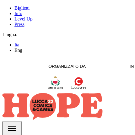
Biglietti
Info
Level Up
Press
Lingua:
Ita
Eng