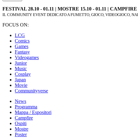
FESTIVAL 28.10 - 01.11 | MOSTRE 15.10 - 01.11 | CAMPFIRE 2
IL COMMUNITY EVENT DEDICATO A FUMETTO, GIOCO, VIDEOGIOCO, NAR
FOCUS ON:
LCG
Comics
Games
Fantasy
Videogames
Junior
Music
Cosplay
Japan
Movie
Communityverse
News
Programma
Mappa / Espositori
Campfire
Ospiti
Mostre
Poster