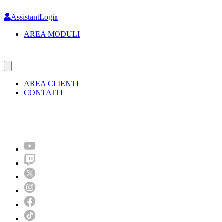
Skip
to
AssistantLogin
main
AREA MODULI
content
AREA CLIENTI
CONTATTI
Molto più di un festival!