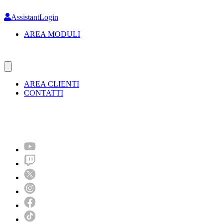
Skip
to
AssistantLogin
main
AREA MODULI
content
AREA CLIENTI
CONTATTI
Molto più di un festival!