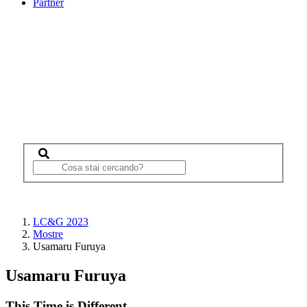
Partner
LC&G 2023
Mostre
Usamaru Furuya
Usamaru Furuya
This Time is Different