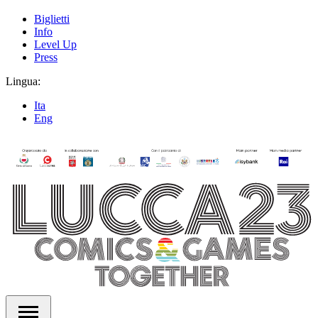
Biglietti
Info
Level Up
Press
Lingua:
Ita
Eng