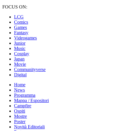
FOCUS ON:
LCG
Comics
Games
Fantasy
Videogames
Junior
Music
Cosplay
Japan
Movie
Communityverse
Digital
Home
News
Programma
Mappa / Espositori
Campfire
Ospiti
Mostre
Poster
Novità Editoriali