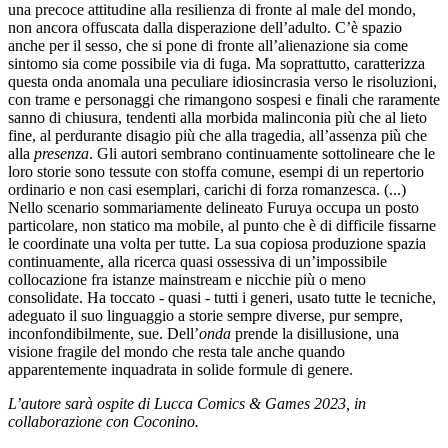
una precoce attitudine alla resilienza di fronte al male del mondo,
non ancora offuscata dalla disperazione dell’adulto. C’è spazio
anche per il sesso, che si pone di fronte all’alienazione sia come
sintomo sia come possibile via di fuga. Ma soprattutto, caratterizza
questa onda anomala una peculiare idiosincrasia verso le risoluzioni,
con trame e personaggi che rimangono sospesi e finali che raramente
sanno di chiusura, tendenti alla morbida malinconia più che al lieto
fine, al perdurante disagio più che alla tragedia, all’assenza più che
alla
presenza
. Gli autori sembrano continuamente sottolineare che le
loro storie sono tessute con stoffa comune, esempi di un repertorio
ordinario e non casi esemplari, carichi di forza romanzesca. (...)
Nello scenario sommariamente delineato Furuya occupa un posto
particolare, non statico ma mobile, al punto che è di difficile fissarne
le coordinate una volta per tutte. La sua copiosa produzione spazia
continuamente, alla ricerca quasi ossessiva di un’impossibile
collocazione fra istanze mainstream e nicchie più o meno
consolidate. Ha toccato - quasi - tutti i generi, usato tutte le tecniche,
adeguato il suo linguaggio a storie sempre diverse, pur sempre,
inconfondibilmente, sue. Dell’
onda
prende la disillusione, una
visione fragile del mondo che resta tale anche quando
apparentemente inquadrata in solide formule di genere.
L’autore sarà ospite di Lucca Comics & Games 2023, in
collaborazione con Coconino.