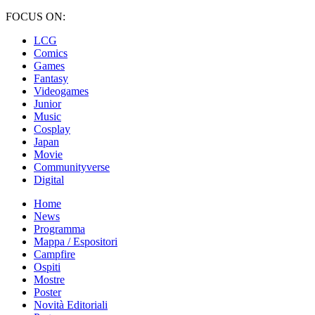
FOCUS ON:
LCG
Comics
Games
Fantasy
Videogames
Junior
Music
Cosplay
Japan
Movie
Communityverse
Digital
Home
News
Programma
Mappa / Espositori
Campfire
Ospiti
Mostre
Poster
Novità Editoriali