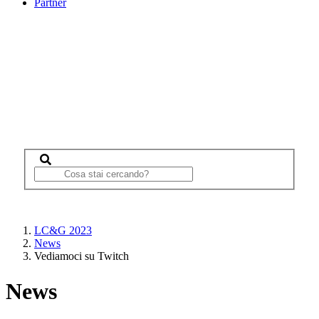
Partner
LC&G 2023
News
Vediamoci su Twitch
News