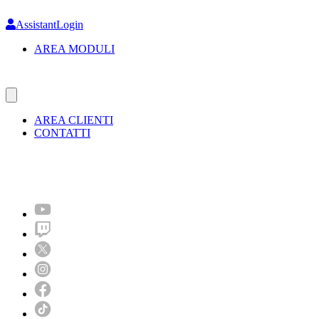
Skip
to
AssistantLogin
main
AREA MODULI
content
AREA CLIENTI
CONTATTI
Molto più di un festival!