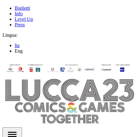
Biglietti
Info
Level Up
Press
Lingua:
Ita
Eng