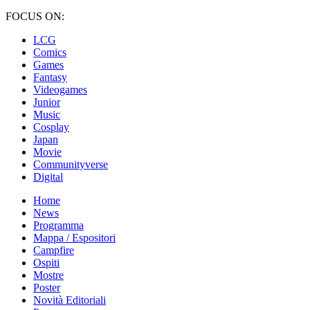
FOCUS ON:
LCG
Comics
Games
Fantasy
Videogames
Junior
Music
Cosplay
Japan
Movie
Communityverse
Digital
Home
News
Programma
Mappa / Espositori
Campfire
Ospiti
Mostre
Poster
Novità Editoriali