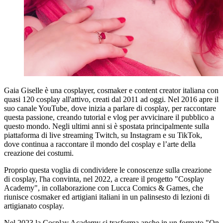
Gaia Giselle è una cosplayer, cosmaker e content creator italiana con
quasi 120 cosplay all'attivo, creati dal 2011 ad oggi. Nel 2016 apre il
suo canale YouTube, dove inizia a parlare di cosplay, per raccontare
questa passione, creando tutorial e vlog per avvicinare il pubblico a
questo mondo. Negli ultimi anni si è spostata principalmente sulla
piattaforma di live streaming Twitch, su Instagram e su TikTok,
dove continua a raccontare il mondo del cosplay e l’arte della
creazione dei costumi.
Proprio questa voglia di condividere le conoscenze sulla creazione
di cosplay, l'ha convinta, nel 2022, a creare il progetto "Cosplay
Academy", in collaborazione con Lucca Comics & Games, che
riunisce cosmaker ed artigiani italiani in un palinsesto di lezioni di
artigianato cosplay.
Nel 2023 la Cosplay Academy si trasforma anche in un formato "On