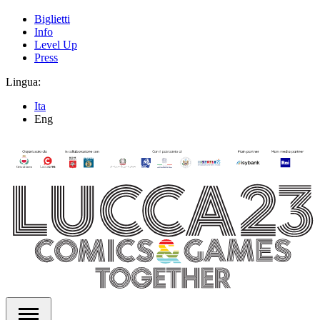
Biglietti
Info
Level Up
Press
Lingua:
Ita
Eng