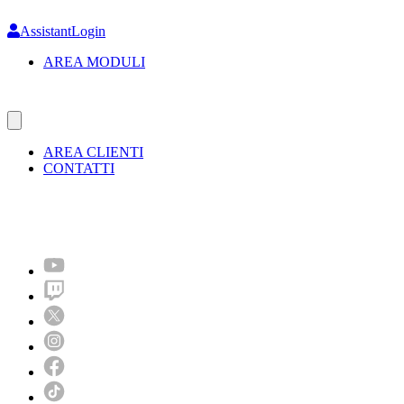
Skip
to
AssistantLogin
main
AREA MODULI
content
AREA CLIENTI
CONTATTI
Molto più di un festival!