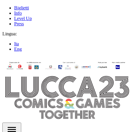
Biglietti
Info
Level Up
Press
Lingua:
Ita
Eng