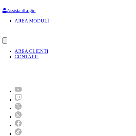
Skip
to
AssistantLogin
main
AREA MODULI
content
AREA CLIENTI
CONTATTI
Molto più di un festival!