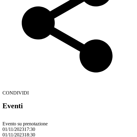
CONDIVIDI
Eventi
Evento su prenotazione
0
01/11/2023
17:30
0
01/11/2023
18:30