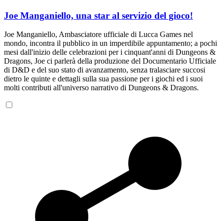
Joe Manganiello, una star al servizio del gioco!
I
Joe Manganiello, Ambasciatore ufficiale di Lucca Games nel
G
mondo, incontra il pubblico in un imperdibile appuntamento; a pochi
r
mesi dall'inizio delle celebrazioni per i cinquant'anni di Dungeons &
m
Dragons, Joe ci parlerà della produzione del Documentario Ufficiale
p
di D&D e del suo stato di avanzamento, senza tralasciare succosi
i
dietro le quinte e dettagli sulla sua passione per i giochi ed i suoi
U
molti contributi all'universo narrativo di Dungeons & Dragons.