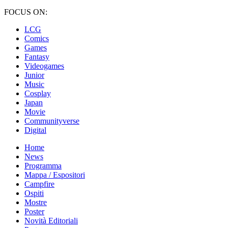
FOCUS ON:
LCG
Comics
Games
Fantasy
Videogames
Junior
Music
Cosplay
Japan
Movie
Communityverse
Digital
Home
News
Programma
Mappa / Espositori
Campfire
Ospiti
Mostre
Poster
Novità Editoriali