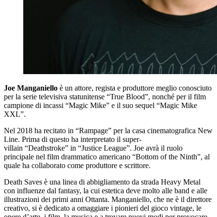
Joe Manganiello
è un attore, regista e produttore meglio conosciuto
per la serie televisiva statunitense “True Blood”, nonché per il film
campione di incassi “Magic Mike” e il suo sequel “Magic Mike
XXL”.
Nel 2018 ha recitato in “Rampage” per la casa cinematografica New
Line. Prima di questo ha interpretato il super-
villain “Deathstroke” in “Justice League”. Joe avrà il ruolo
principale nel film drammatico americano “Bottom of the Ninth”, al
quale ha collaborato come produttore e scrittore.
Death Saves è una linea di abbigliamento da strada Heavy Metal
con influenze dal fantasy, la cui estetica deve molto alle band e alle
illustrazioni dei primi anni Ottanta. Manganiello, che ne è il direttore
creativo, si è dedicato a omaggiare i pionieri del gioco vintage, le
opere d’arte, i film, la musica e a trovare nuovi modi per provocare