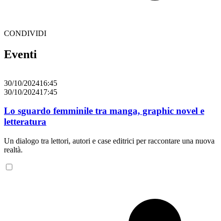
CONDIVIDI
Eventi
30/10/2024
16:45
3
30/10/2024
17:45
3
Lo sguardo femminile tra manga, graphic novel e
letteratura
t
Un dialogo tra lettori, autori e case editrici per raccontare una nuova
E
realtà.
u
s