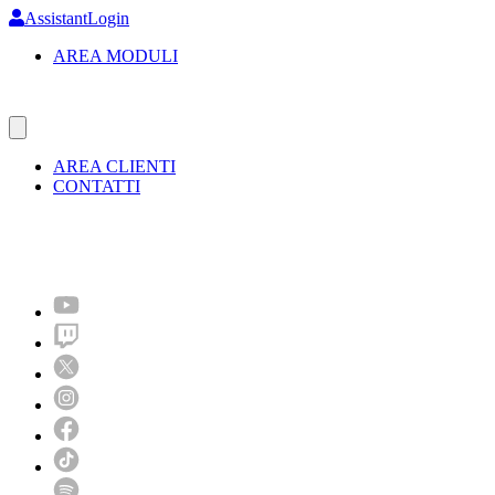
Skip
AssistantLogin
to
AREA MODULI
main
content
AREA CLIENTI
CONTATTI
Molto più di un festival!