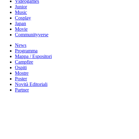
Videogames
Junior
Music
Cosplay
Japan
Movie
Communityverse
News
Programma
Mappa / Espositori
Campfire
Ospiti
Mostre
Poster
Novità Editoriali
Partner