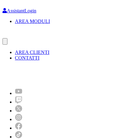
Skip
to
AssistantLogin
main
AREA MODULI
content
AREA CLIENTI
CONTATTI
Molto più di un festival!