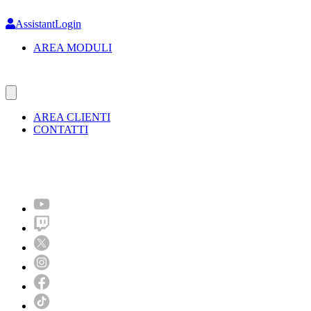
Skip
to
AssistantLogin
main
AREA MODULI
content
AREA CLIENTI
CONTATTI
Molto più di un festival!