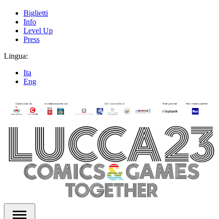
Biglietti
Info
Level Up
Press
Lingua:
Ita
Eng