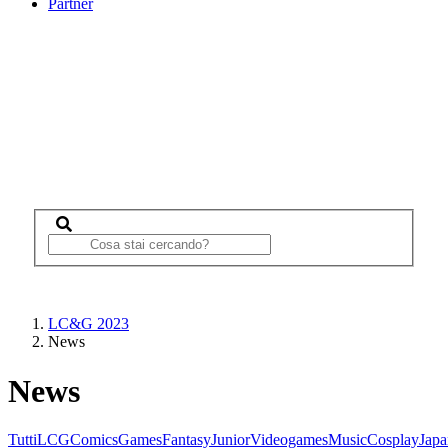
Partner
LC&G 2023
News
News
Tutti
LCG
Comics
Games
Fantasy
Junior
Videogames
Music
Cosplay
Japa