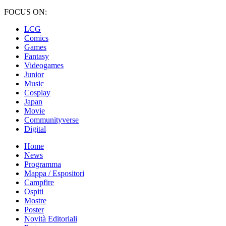
FOCUS ON:
LCG
Comics
Games
Fantasy
Videogames
Junior
Music
Cosplay
Japan
Movie
Communityverse
Digital
Home
News
Programma
Mappa / Espositori
Campfire
Ospiti
Mostre
Poster
Novità Editoriali