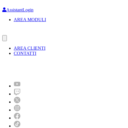
Skip
to
AssistantLogin
main
AREA MODULI
content
AREA CLIENTI
CONTATTI
Molto più di un festival!