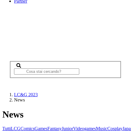
Partner
LC&G 2023
News
News
Tutti
LCG
Comics
Games
Fantasy
Junior
Videogames
Music
Cosplay
Japa