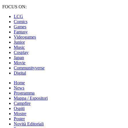
FOCUS ON:
LCG
Comics
Games
Fantasy
Videogames
Junior
Music
Cosplay
Japan
Movie
Communityverse
Digital
Home
News
Programma
Mappa / Espositori
Campfire
Ospiti
Mostre
Poster
Novità Editoriali