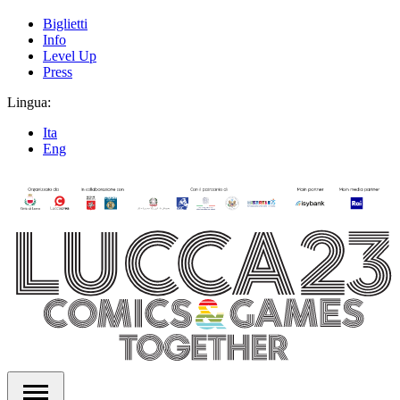
Biglietti
Info
Level Up
Press
Lingua:
Ita
Eng